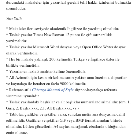
durumdaki makaleler için yazar(lar) gerekli telif hakkı izinlerini bulmakla
sorumludur.
Yazı Stili:
* Makaleler ileri seviyede akademik İngilizce ile yazılmış olmalıdır.
* Taslak yazılar Times New Roman 12 punto ile çift satır aralıklı
yazılmalıdır.
* Taslak yazılar Microsoft Word dosyası veya Open Office Writer dosyası
olarak verilmelidir.
* Her bir makale yaklaşık 200 kelimelik Türkçe ve İngilizce özler ile
birlikte verilmelidir.
* Yazarlar en fazla 5 anahtar kelime önermelidir.
* All Azimuth için kesin bir kelime sınırı yoktur, ama önerimiz, dipnotlar
ve kaynakça ile beraber en fazla 9000 kelimedir.
* Referans stili
Chicago Manual of Style
dipnot-kaynakça referans
sistemine uymalıdır.
* Taslak yazılardaki başlıklar ve alt başlıklar numaralandırılmalıdır. (örn. 1.
Giriş, 2. Başlık xxx, 2.1. Alt Başlık xxx, vs.)
* Tablolar, grafikler ve şekiller varsa, sunulan metin ana dosyasına dahil
edilmelidir. Grafikler ve şekiller GIF veya BMP formatlarından birinde
olmalıdır. Lütfen görsellerin A4 sayfasına sığacak ebatlarda olduğundan
emin olunuz.