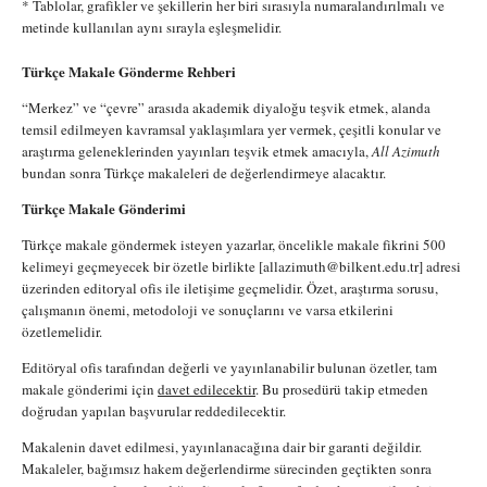
* Tablolar, grafikler ve şekillerin her biri sırasıyla numaralandırılmalı ve
metinde kullanılan aynı sırayla eşleşmelidir.
Türkçe Makale Gönderme Rehberi
“Merkez” ve “çevre” arasıda akademik diyaloğu teşvik etmek, alanda
temsil edilmeyen kavramsal yaklaşımlara yer vermek, çeşitli konular ve
araştırma geleneklerinden yayınları teşvik etmek amacıyla,
All Azimuth
bundan sonra Türkçe makaleleri de değerlendirmeye alacaktır.
Türkçe Makale Gönderimi
Türkçe makale göndermek isteyen yazarlar, öncelikle makale fikrini 500
kelimeyi geçmeyecek bir özetle birlikte [allazimuth@bilkent.edu.tr] adresi
üzerinden editoryal ofis ile iletişime geçmelidir. Özet, araştırma sorusu,
çalışmanın önemi, metodoloji ve sonuçlarını ve varsa etkilerini
özetlemelidir.
Editöryal ofis tarafından değerli ve yayınlanabilir bulunan özetler, tam
makale gönderimi için
davet edilecektir
. Bu prosedürü takip etmeden
doğrudan yapılan başvurular reddedilecektir.
Makalenin davet edilmesi, yayınlanacağına dair bir garanti değildir.
Makaleler, bağımsız hakem değerlendirme sürecinden geçtikten sonra